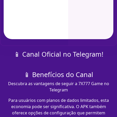
📱 Canal Oficial no Telegram!
📱 Benefícios do Canal
Descubra as vantagens de seguir a 7X777 Game no
Telegram
Para usuários com planos de dados limitados, esta
economia pode ser significativa. O APK também
oferece opções de configuração que permitem