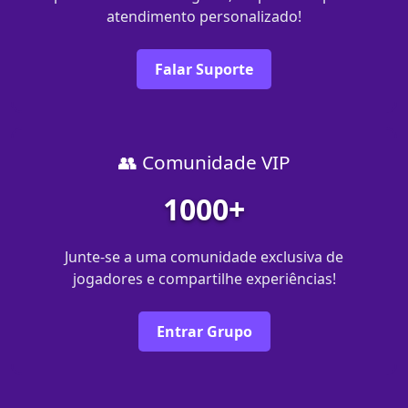
atendimento personalizado!
Falar Suporte
👥 Comunidade VIP
1000+
Junte-se a uma comunidade exclusiva de
jogadores e compartilhe experiências!
Entrar Grupo