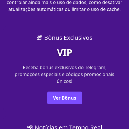
controlar ainda mais o uso de dados, como desativar
atualizações automáticas ou limitar o uso de cache.
🎁 Bônus Exclusivos
VIP
Receba bônus exclusivos do Telegram,
promoções especiais e códigos promocionais
únicos!
Ver Bônus
📢 Notícias em Tempo Real