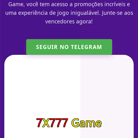
Game, você tem acesso a promoções incríveis e
uma experiência de jogo inigualável. Junte-se aos
vencedores agora!
SEGUIR NO TELEGRAM