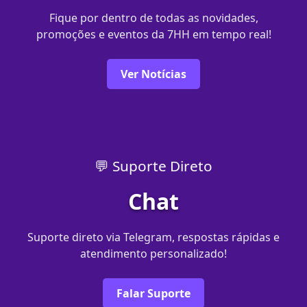
Fique por dentro de todas as novidades,
promoções e eventos da 7HH em tempo real!
Ver Notícias
💬 Suporte Direto
Chat
Suporte direto via Telegram, respostas rápidas e
atendimento personalizado!
Falar Suporte