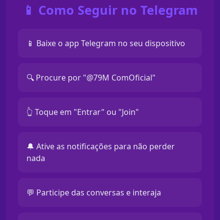
📱 Como Seguir no Telegram
📱 Baixe o app Telegram no seu dispositivo
🔍 Procure por "@79M ComOficial"
👆 Toque em "Entrar" ou "Join"
🔔 Ative as notificações para não perder
nada
💬 Participe das conversas e interaja