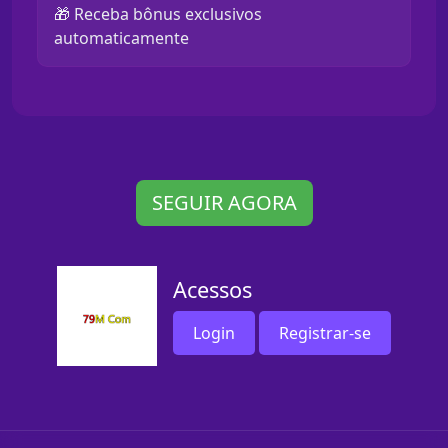
🎁 Receba bônus exclusivos
automaticamente
SEGUIR AGORA
Acessos
Login
Registrar-se