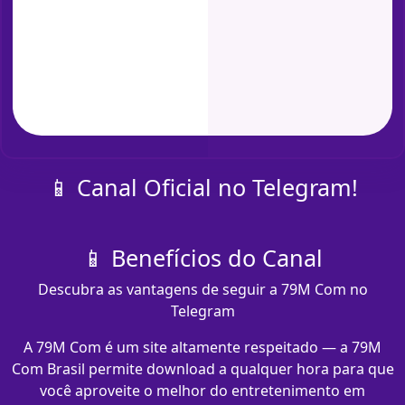
📱 Canal Oficial no Telegram!
📱 Benefícios do Canal
Descubra as vantagens de seguir a 79M Com no
Telegram
A 79M Com é um site altamente respeitado — a 79M
Com Brasil permite download a qualquer hora para que
você aproveite o melhor do entretenimento em