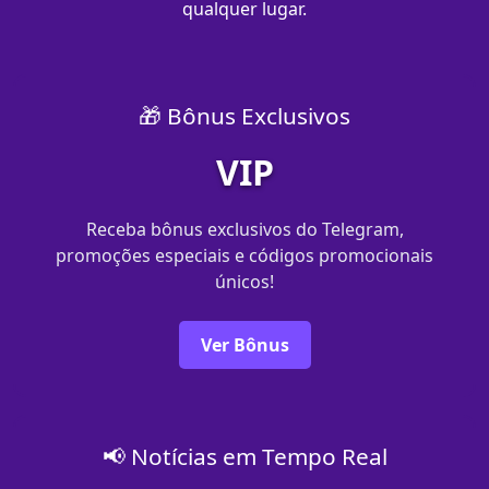
qualquer lugar.
🎁 Bônus Exclusivos
VIP
Receba bônus exclusivos do Telegram,
promoções especiais e códigos promocionais
únicos!
Ver Bônus
📢 Notícias em Tempo Real