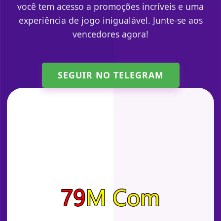
você tem acesso a promoções incríveis e uma
experiência de jogo inigualável. Junte-se aos
vencedores agora!
SEGUIR NO TELEGRAM