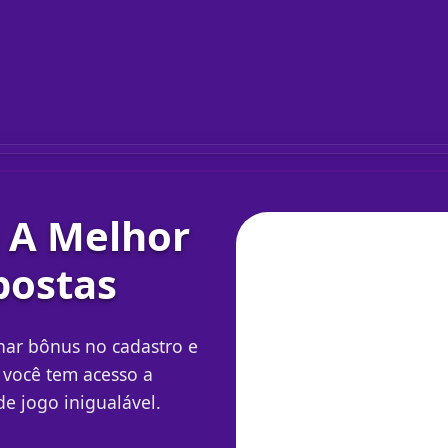
 A Melhor
postas
ar bônus no cadastro e
você tem acesso a
e jogo inigualável.