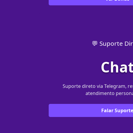
💬 Suporte Di
Cha
Suporte direto via Telegram, r
atendimento persona
Falar Suport