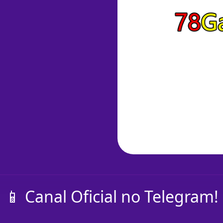
📱 Canal Oficial no Telegram!