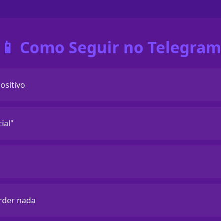
📱 Como Seguir no Telegram
ositivo
ial"
erder nada