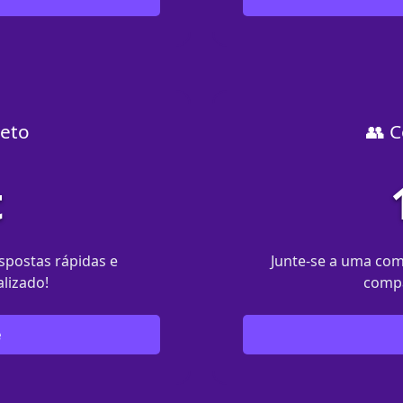
reto
👥 
t
espostas rápidas e
Junte-se a uma com
lizado!
compa
e