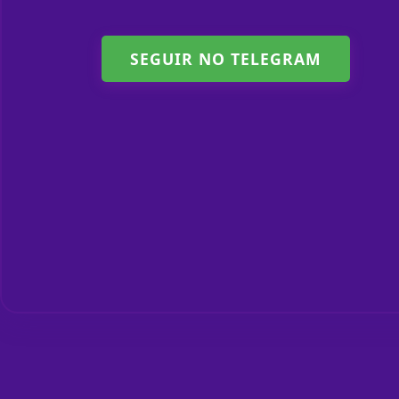
SEGUIR NO TELEGRAM