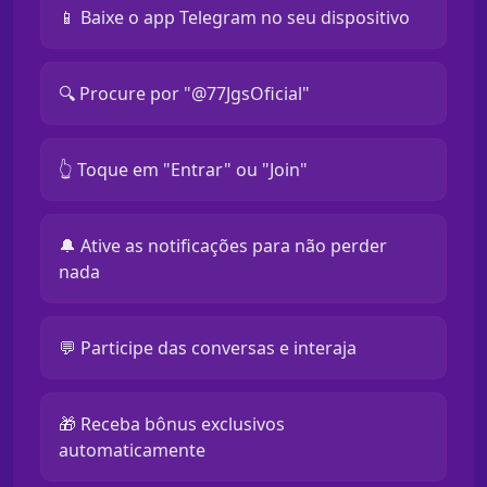
📱 Baixe o app Telegram no seu dispositivo
🔍 Procure por "@77JgsOficial"
👆 Toque em "Entrar" ou "Join"
🔔 Ative as notificações para não perder
nada
💬 Participe das conversas e interaja
🎁 Receba bônus exclusivos
automaticamente