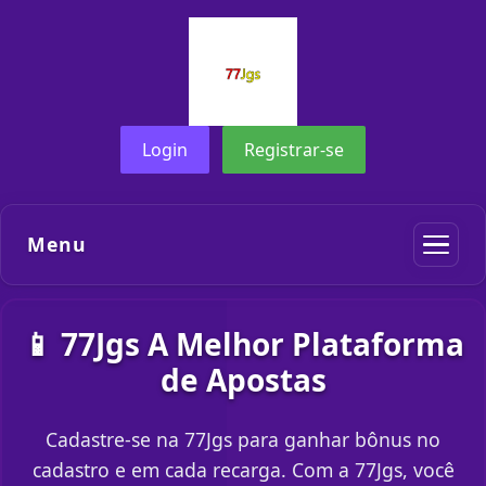
Login
Registrar-se
Menu
📱 77Jgs A Melhor Plataforma
de Apostas
Cadastre-se na 77Jgs para ganhar bônus no
cadastro e em cada recarga. Com a 77Jgs, você