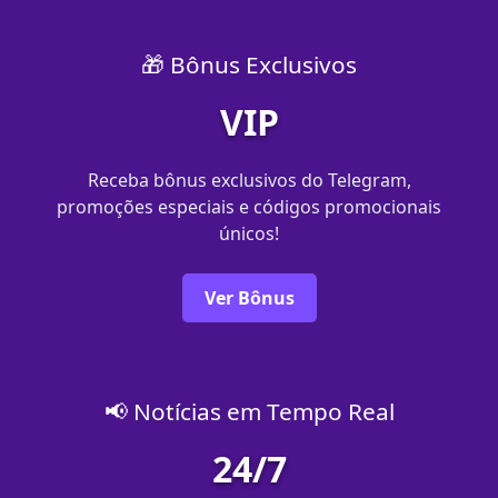
🎁 Bônus Exclusivos
VIP
Receba bônus exclusivos do Telegram,
promoções especiais e códigos promocionais
únicos!
Ver Bônus
📢 Notícias em Tempo Real
24/7