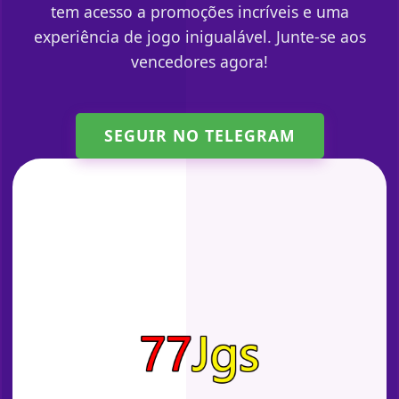
tem acesso a promoções incríveis e uma
experiência de jogo inigualável. Junte-se aos
vencedores agora!
SEGUIR NO TELEGRAM