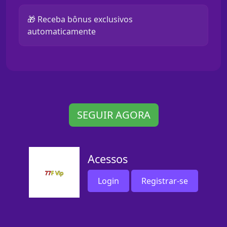
🎁 Receba bônus exclusivos
automaticamente
SEGUIR AGORA
Acessos
Login
Registrar-se