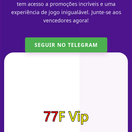
tem acesso a promoções incríveis e uma
experiência de jogo inigualável. Junte-se aos
vencedores agora!
SEGUIR NO TELEGRAM