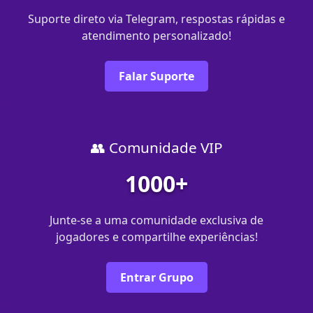
Suporte direto via Telegram, respostas rápidas e
atendimento personalizado!
Falar Suporte
👥 Comunidade VIP
1000+
Junte-se a uma comunidade exclusiva de
jogadores e compartilhe experiências!
Entrar Grupo