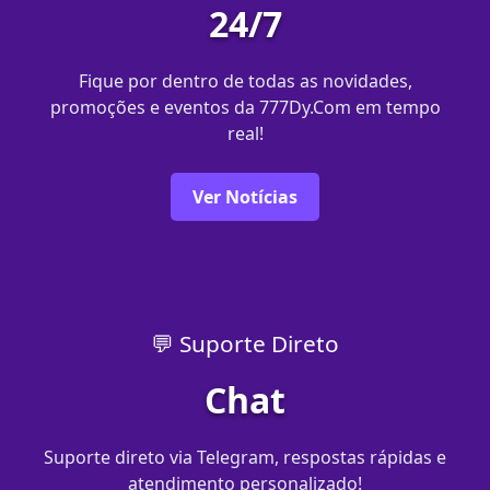
24/7
Fique por dentro de todas as novidades,
promoções e eventos da 777Dy.Com em tempo
real!
Ver Notícias
💬 Suporte Direto
Chat
Suporte direto via Telegram, respostas rápidas e
atendimento personalizado!