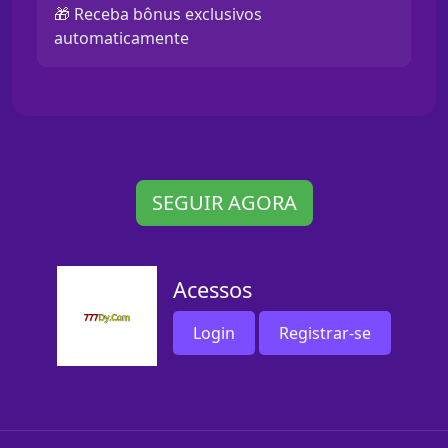
🎁 Receba bônus exclusivos
automaticamente
SEGUIR AGORA
Acessos
Login
Registrar-se