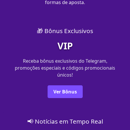
formas de aposta.
🎁 Bônus Exclusivos
VIP
Receba bônus exclusivos do Telegram,
promoções especiais e códigos promocionais
únicos!
Ver Bônus
📢 Notícias em Tempo Real