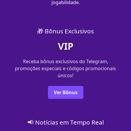
jogabilidade.
🎁 Bônus Exclusivos
VIP
Receba bônus exclusivos do Telegram,
promoções especiais e códigos promocionais
únicos!
Ver Bônus
📢 Notícias em Tempo Real