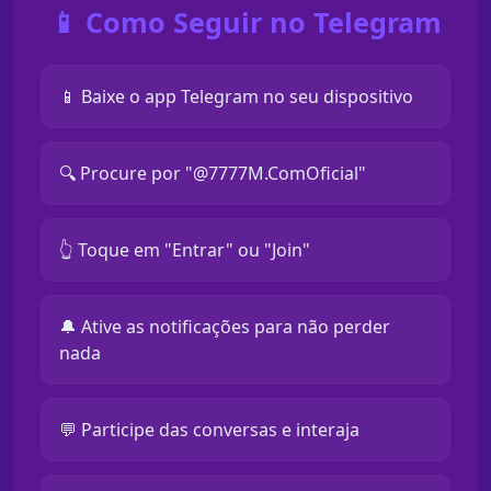
📱 Como Seguir no Telegram
📱 Baixe o app Telegram no seu dispositivo
🔍 Procure por "@7777M.ComOficial"
👆 Toque em "Entrar" ou "Join"
🔔 Ative as notificações para não perder
nada
💬 Participe das conversas e interaja