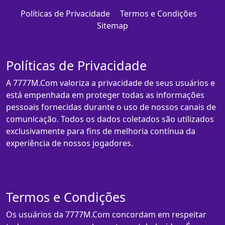
Políticas de Privacidade
Termos e Condições
Sitemap
Políticas de Privacidade
A 7777M.Com valoriza a privacidade de seus usuários e
está empenhada em proteger todas as informações
pessoais fornecidas durante o uso de nossos canais de
comunicação. Todos os dados coletados são utilizados
exclusivamente para fins de melhoria contínua da
experiência de nossos jogadores.
Termos e Condições
Os usuários da 7777M.Com concordam em respeitar