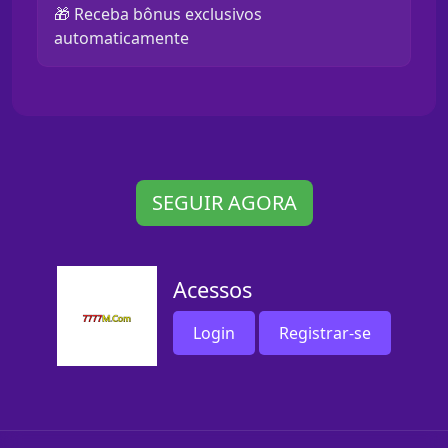
🎁 Receba bônus exclusivos
automaticamente
SEGUIR AGORA
Acessos
Login
Registrar-se