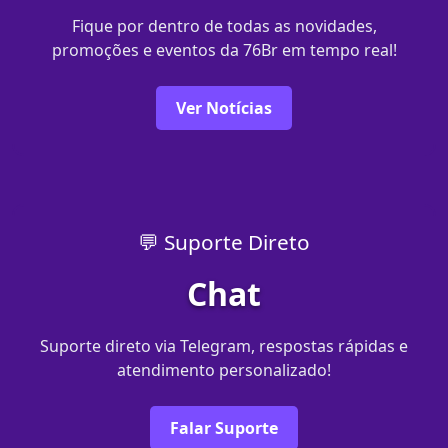
Fique por dentro de todas as novidades,
promoções e eventos da 76Br em tempo real!
Ver Notícias
💬 Suporte Direto
Chat
Suporte direto via Telegram, respostas rápidas e
atendimento personalizado!
Falar Suporte