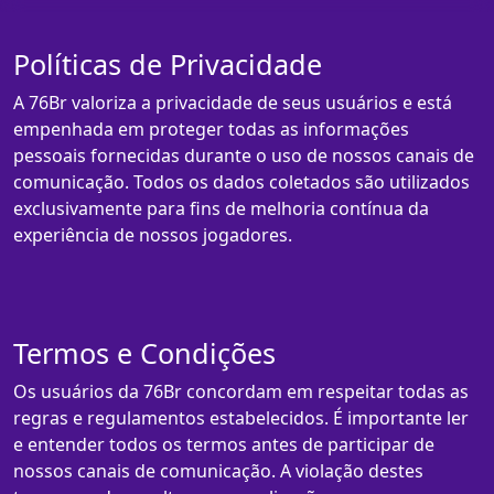
Políticas de Privacidade
A 76Br valoriza a privacidade de seus usuários e está
empenhada em proteger todas as informações
pessoais fornecidas durante o uso de nossos canais de
comunicação. Todos os dados coletados são utilizados
exclusivamente para fins de melhoria contínua da
experiência de nossos jogadores.
Termos e Condições
Os usuários da 76Br concordam em respeitar todas as
regras e regulamentos estabelecidos. É importante ler
e entender todos os termos antes de participar de
nossos canais de comunicação. A violação destes