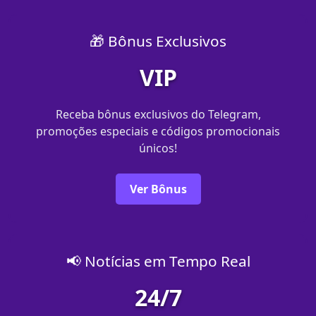
🎁 Bônus Exclusivos
VIP
Receba bônus exclusivos do Telegram,
promoções especiais e códigos promocionais
únicos!
Ver Bônus
📢 Notícias em Tempo Real
24/7