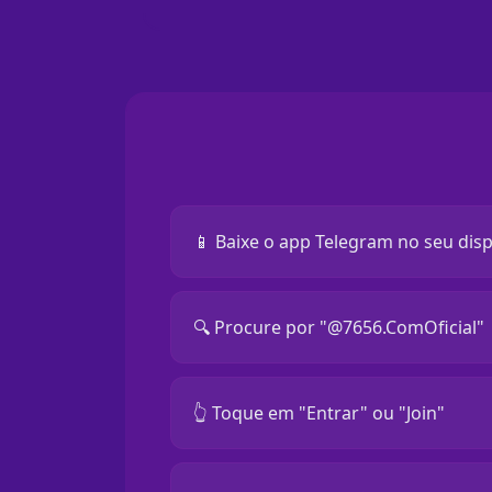
📱 Baixe o app Telegram no seu disp
🔍 Procure por "@7656.ComOficial"
👆 Toque em "Entrar" ou "Join"