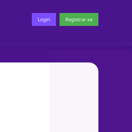
Login
Registrar-se