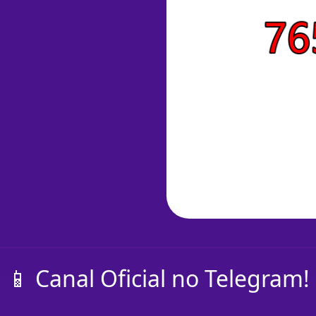
📱 Canal Oficial no Telegram!