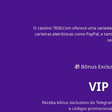
O cassino 7656.Com oferece uma variedad
carteiras eletrônicas como PayPal, e ta
se
🎁 Bônus Exclu
VIP
Receba bônus exclusivos do Telegra
e códigos promocionai