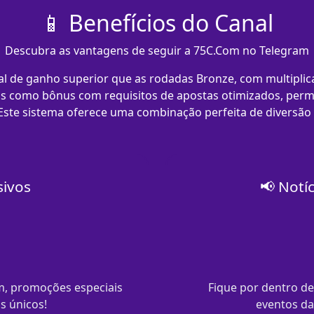
📱 Benefícios do Canal
Descubra as vantagens de seguir a 75C.Com no Telegram
al de ganho superior que as rodadas Bronze, com multiplica
os como bônus com requisitos de apostas otimizados, permi
 Este sistema oferece uma combinação perfeita de diversão
sivos
📢 Notí
m, promoções especiais
Fique por dentro d
s únicos!
eventos da