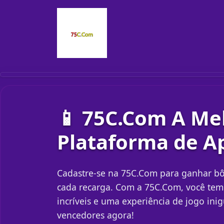
📱 75C.Com A Me
Plataforma de A
Cadastre-se na 75C.Com para ganhar b
cada recarga. Com a 75C.Com, você te
incríveis e uma experiência de jogo inig
vencedores agora!