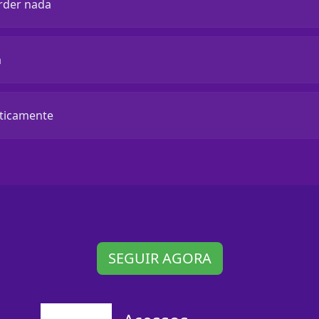
erder nada
a
aticamente
SEGUIR AGORA