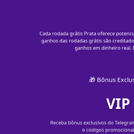
Cada rodada grátis Prata oferece potenci
ganhos das rodadas grátis são creditad
ganhos em dinheiro real.
🎁 Bônus Exclu
VIP
Receba bônus exclusivos do Telegra
e códigos promocionai