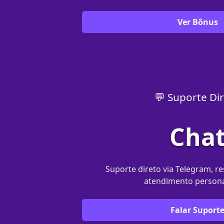
Ver Bônus
💬 Suporte Di
Cha
Suporte direto via Telegram, r
atendimento persona
Falar Suport