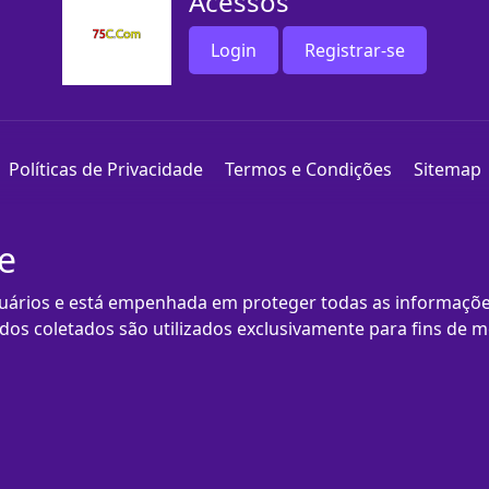
Acessos
Login
Registrar-se
Políticas de Privacidade
Termos e Condições
Sitemap
de
suários e está empenhada em proteger todas as informaçõe
os coletados são utilizados exclusivamente para fins de m