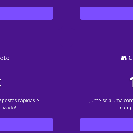
reto
👥 
t
espostas rápidas e
Junte-se a uma com
lizado!
compa
e