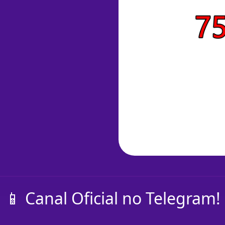
📱 Canal Oficial no Telegram!