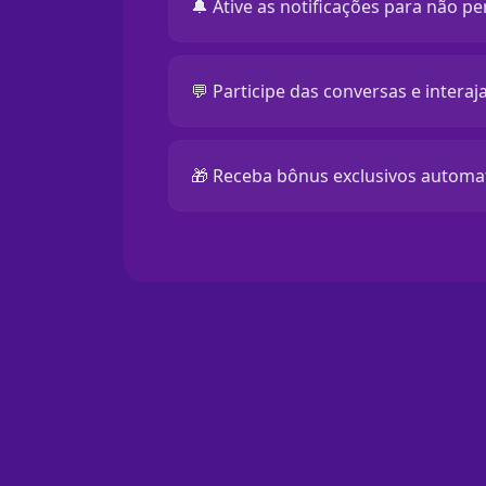
🔔 Ative as notificações para não p
💬 Participe das conversas e interaj
🎁 Receba bônus exclusivos autom