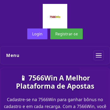
Login
Registrar-se
Menu
📱 7566Win A Melhor
Plataforma de Apostas
Cadastre-se na 7566Win para ganhar bônus no
cadastro e em cada recarga. Com a 7566Win, você