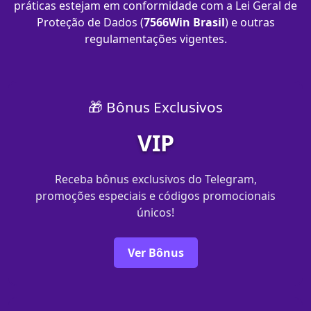
práticas estejam em conformidade com a Lei Geral de
Proteção de Dados (
7566Win Brasil
) e outras
regulamentações vigentes.
🎁 Bônus Exclusivos
VIP
Receba bônus exclusivos do Telegram,
promoções especiais e códigos promocionais
únicos!
Ver Bônus