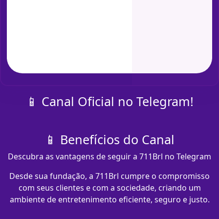
📱 Canal Oficial no Telegram!
📱 Benefícios do Canal
Descubra as vantagens de seguir a 711Brl no Telegram
Desde sua fundação, a 711Brl cumpre o compromisso
com seus clientes e com a sociedade, criando um
ambiente de entretenimento eficiente, seguro e justo.