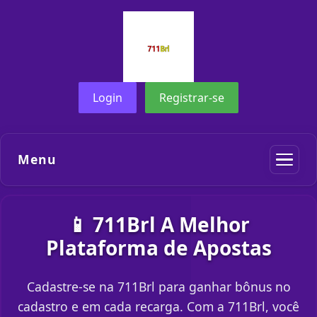
Login
Registrar-se
Menu
📱 711Brl A Melhor
Plataforma de Apostas
Cadastre-se na 711Brl para ganhar bônus no
cadastro e em cada recarga. Com a 711Brl, você