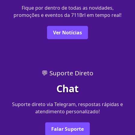
Fique por dentro de todas as novidades,
promoções e eventos da 711Brl em tempo real!
Ver Notícias
💬 Suporte Direto
Chat
Suporte direto via Telegram, respostas rápidas e
atendimento personalizado!
Falar Suporte