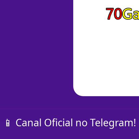
📱 Canal Oficial no Telegram!