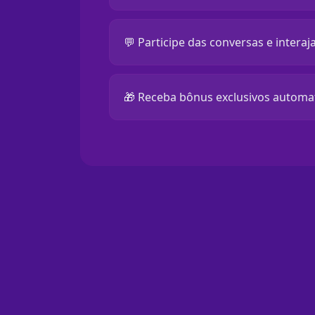
💬 Participe das conversas e interaj
🎁 Receba bônus exclusivos autom