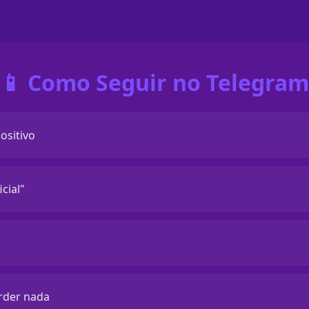
📱 Como Seguir no Telegram
ositivo
cial"
erder nada