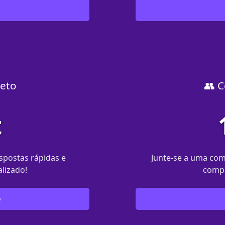
reto
👥 
t
espostas rápidas e
Junte-se a uma com
lizado!
compa
e