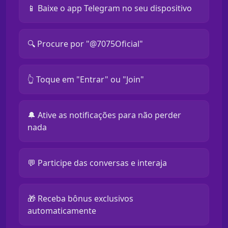
📱 Baixe o app Telegram no seu dispositivo
🔍 Procure por "@7075Oficial"
👆 Toque em "Entrar" ou "Join"
🔔 Ative as notificações para não perder
nada
💬 Participe das conversas e interaja
🎁 Receba bônus exclusivos
automaticamente