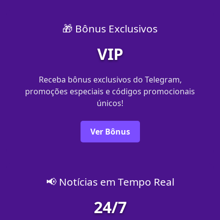
🎁 Bônus Exclusivos
VIP
Receba bônus exclusivos do Telegram,
promoções especiais e códigos promocionais
únicos!
Ver Bônus
📢 Notícias em Tempo Real
24/7