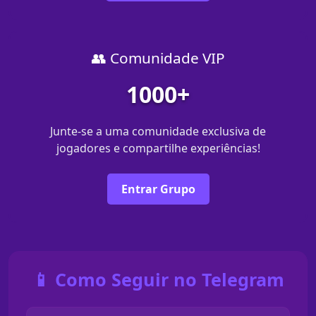
👥 Comunidade VIP
1000+
Junte-se a uma comunidade exclusiva de
jogadores e compartilhe experiências!
Entrar Grupo
📱 Como Seguir no Telegram