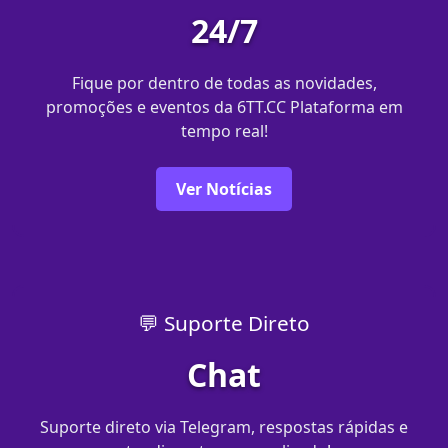
24/7
Fique por dentro de todas as novidades,
promoções e eventos da 6TT.CC Plataforma em
tempo real!
Ver Notícias
💬 Suporte Direto
Chat
Suporte direto via Telegram, respostas rápidas e