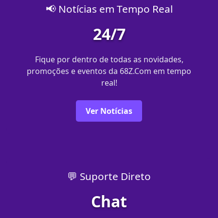
📢 Notícias em Tempo Real
24/7
Fique por dentro de todas as novidades,
promoções e eventos da 68Z.Com em tempo
real!
Ver Notícias
💬 Suporte Direto
Chat