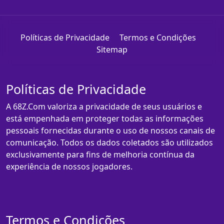
Políticas de Privacidade
Termos e Condições
Sitemap
Políticas de Privacidade
A 68Z.Com valoriza a privacidade de seus usuários e
está empenhada em proteger todas as informações
pessoais fornecidas durante o uso de nossos canais de
comunicação. Todos os dados coletados são utilizados
exclusivamente para fins de melhoria contínua da
experiência de nossos jogadores.
Termos e Condições