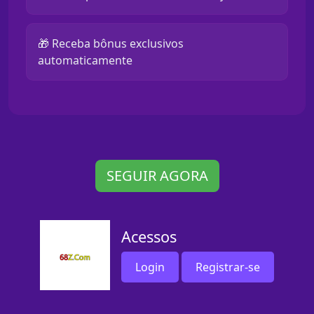
🎁 Receba bônus exclusivos
automaticamente
SEGUIR AGORA
Acessos
Login
Registrar-se