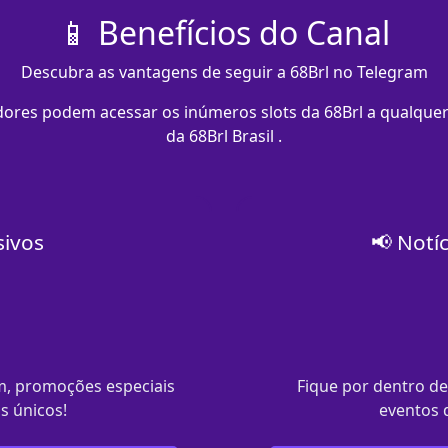
📱 Benefícios do Canal
Descubra as vantagens de seguir a 68Brl no Telegram
ores podem acessar os inúmeros slots da 68Brl a qualquer 
da 68Brl Brasil .
sivos
📢 Notí
m, promoções especiais
Fique por dentro d
s únicos!
eventos 