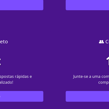
reto
👥 
t
espostas rápidas e
Junte-se a uma com
lizado!
compa
e