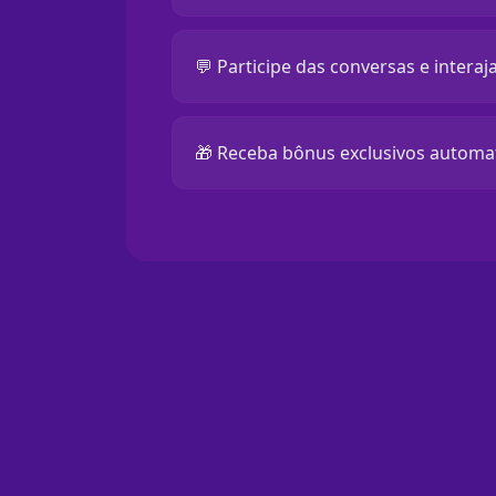
💬 Participe das conversas e interaj
🎁 Receba bônus exclusivos autom