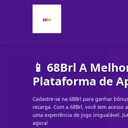
📱 68Brl A Melho
Plataforma de A
Cadastre-se na 68Brl para ganhar bônu
recarga. Com a 68Brl, você tem acesso a
uma experiência de jogo inigualável. J
agora!