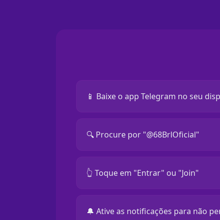
📱 Baixe o app Telegram no seu disp
🔍 Procure por "@68BrlOficial"
👆 Toque em "Entrar" ou "Join"
🔔 Ative as notificações para não p