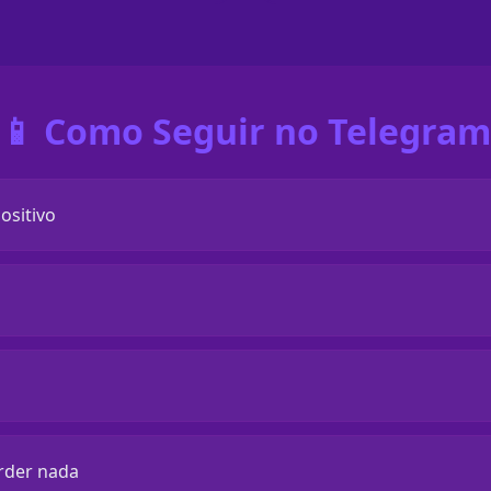
📱 Como Seguir no Telegram
ositivo
erder nada