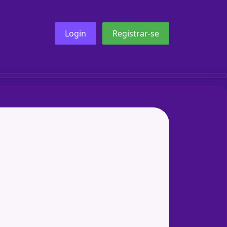
Login
Registrar-se