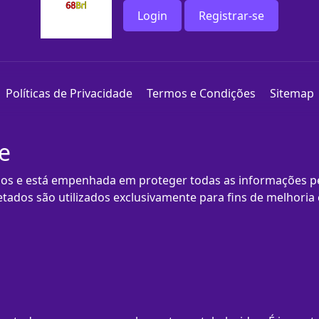
Login
Registrar-se
Políticas de Privacidade
Termos e Condições
Sitemap
de
ários e está empenhada em proteger todas as informações p
tados são utilizados exclusivamente para fins de melhoria