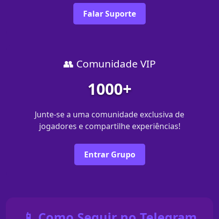
Falar Suporte
👥 Comunidade VIP
1000+
Junte-se a uma comunidade exclusiva de
jogadores e compartilhe experiências!
Entrar Grupo
📱 Como Seguir no Telegram