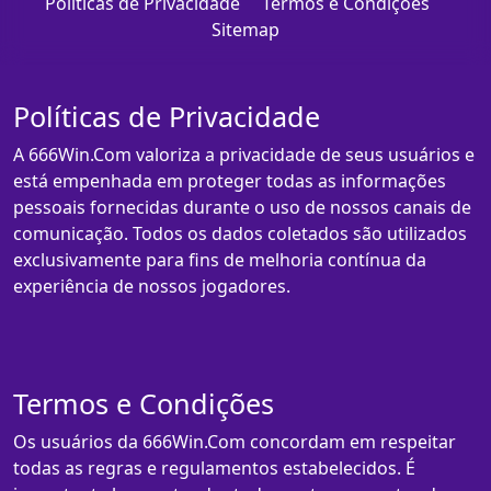
Políticas de Privacidade
Termos e Condições
Sitemap
Políticas de Privacidade
A 666Win.Com valoriza a privacidade de seus usuários e
está empenhada em proteger todas as informações
pessoais fornecidas durante o uso de nossos canais de
comunicação. Todos os dados coletados são utilizados
exclusivamente para fins de melhoria contínua da
experiência de nossos jogadores.
Termos e Condições
Os usuários da 666Win.Com concordam em respeitar
todas as regras e regulamentos estabelecidos. É