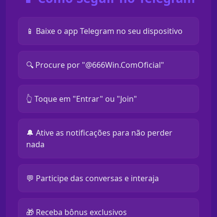
📱 Baixe o app Telegram no seu dispositivo
🔍 Procure por "@666Win.ComOficial"
👆 Toque em "Entrar" ou "Join"
🔔 Ative as notificações para não perder
nada
💬 Participe das conversas e interaja
🎁 Receba bônus exclusivos