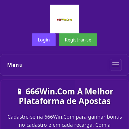
Login
Registrar-se
Menu
📱 666Win.Com A Melhor
Plataforma de Apostas
Cadastre-se na 666Win.Com para ganhar bônus
no cadastro e em cada recarga. Com a