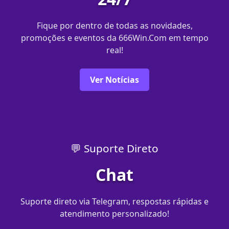
Fique por dentro de todas as novidades,
promoções e eventos da 666Win.Com em tempo
real!
Ver Notícias
💬 Suporte Direto
Chat
Suporte direto via Telegram, respostas rápidas e
atendimento personalizado!