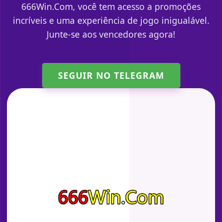
666Win.Com, você tem acesso a promoções
incríveis e uma experiência de jogo inigualável.
Junte-se aos vencedores agora!
SEGUIR NO TELEGRAM