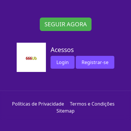
SEGUIR AGORA
Acessos
Login
Registrar-se
Políticas de Privacidade
Termos e Condições
Sitemap