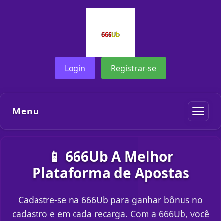
Login
Registrar-se
Menu
📱 666Ub A Melhor
Plataforma de Apostas
Cadastre-se na 666Ub para ganhar bônus no
cadastro e em cada recarga. Com a 666Ub, você