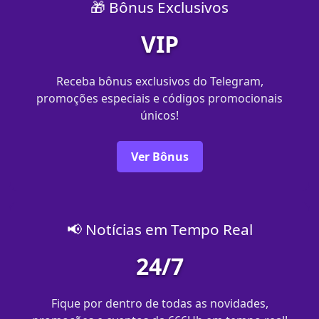
🎁 Bônus Exclusivos
VIP
Receba bônus exclusivos do Telegram,
promoções especiais e códigos promocionais
únicos!
Ver Bônus
📢 Notícias em Tempo Real
24/7
Fique por dentro de todas as novidades,