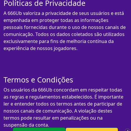
Políticas de Privacidade
A 666Ub valoriza a privacidade de seus usuários e está
empenhada em proteger todas as informações
pessoais fornecidas durante o uso de nossos canais de
comunicação. Todos os dados coletados são utilizados
exclusivamente para fins de melhoria contínua da
experiência de nossos jogadores.
Termos e Condições
Os usuários da 666Ub concordam em respeitar todas
as regras e regulamentos estabelecidos. É importante
ler e entender todos os termos antes de participar de
nossos canais de comunicação. A violação destes
termos pode resultar em penalizações ou na
suspensão da conta.