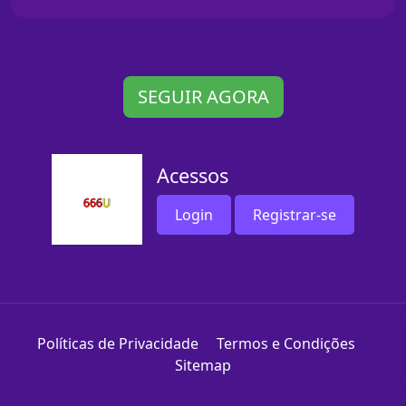
SEGUIR AGORA
Acessos
Login
Registrar-se
Políticas de Privacidade
Termos e Condições
Sitemap