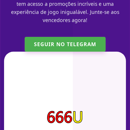
tem acesso a promoções incríveis e uma
experiência de jogo inigualável. Junte-se aos
vencedores agora!
SEGUIR NO TELEGRAM