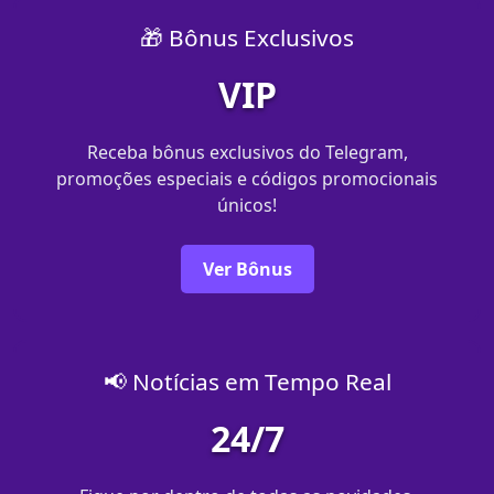
🎁 Bônus Exclusivos
VIP
Receba bônus exclusivos do Telegram,
promoções especiais e códigos promocionais
únicos!
Ver Bônus
📢 Notícias em Tempo Real
24/7