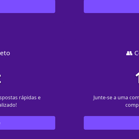
reto
👥 
t
espostas rápidas e
Junte-se a uma com
lizado!
compa
e