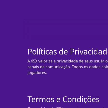
Políticas de Privacida
A 65X valoriza a privacidade de seus usuár
canais de comunicação. Todos os dados cole
jogadores.
Termos e Condições