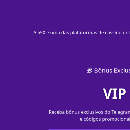
A 65X é uma das plataformas de cassino onli
🎁 Bônus Exclu
VIP
Receba bônus exclusivos do Telegra
e códigos promocionai