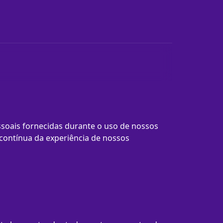
ssoais fornecidas durante o uso de nossos
 contínua da experiência de nossos