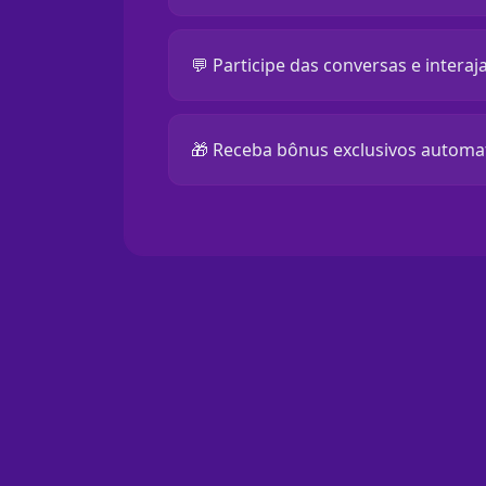
💬 Participe das conversas e interaj
🎁 Receba bônus exclusivos autom