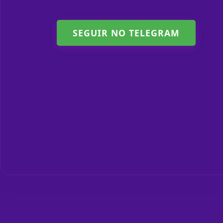
SEGUIR NO TELEGRAM