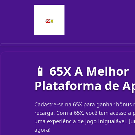
📱 65X A Melhor
Plataforma de A
Cadastre-se na 65X para ganhar bônus 
recarga. Com a 65X, você tem acesso a 
uma experiência de jogo inigualável. J
agora!