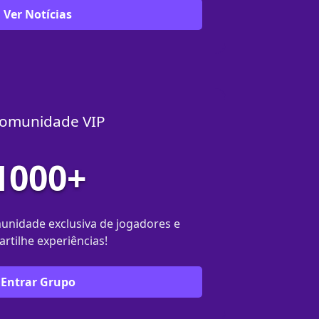
Ver Notícias
Comunidade VIP
1000+
unidade exclusiva de jogadores e
rtilhe experiências!
Entrar Grupo