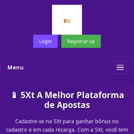
Login
Registrar-se
Menu
📱 5Xt A Melhor Plataforma
de Apostas
Cadastre-se na 5Xt para ganhar bônus no
cadastro e em cada recarga. Com a 5Xt, você tem