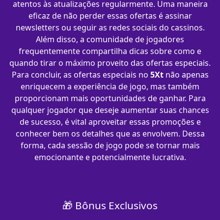
atentos às atualizações regularmente. Uma maneira
eficaz de não perder essas ofertas é assinar
newsletters ou seguir as redes sociais do cassinos.
Além disso, a comunidade de jogadores
frequentemente compartilha dicas sobre como e
quando tirar o máximo proveito das ofertas especiais.
Para concluir, as ofertas especiais no
5Xt
não apenas
enriquecem a experiência de jogo, mas também
proporcionam mais oportunidades de ganhar. Para
qualquer jogador que deseje aumentar suas chances
de sucesso, é vital aproveitar essas promoções e
conhecer bem os detalhes que as envolvem. Dessa
forma, cada sessão de jogo pode se tornar mais
emocionante e potencialmente lucrativa.
🎁 Bônus Exclusivos