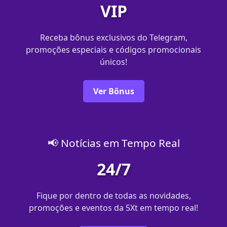
VIP
Receba bônus exclusivos do Telegram,
promoções especiais e códigos promocionais
únicos!
Ver Bônus
📢 Notícias em Tempo Real
24/7
Fique por dentro de todas as novidades,
promoções e eventos da 5Xt em tempo real!