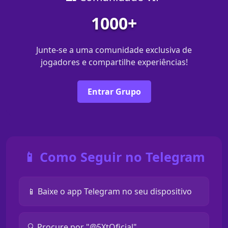
1000+
Junte-se a uma comunidade exclusiva de
jogadores e compartilhe experiências!
Entrar Grupo
📱 Como Seguir no Telegram
📱 Baixe o app Telegram no seu dispositivo
🔍 Procure por "@5XtOficial"