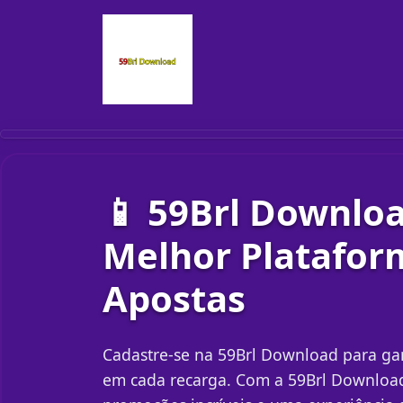
📱 59Brl Downlo
Melhor Platafor
Apostas
Cadastre-se na 59Brl Download para ga
em cada recarga. Com a 59Brl Download