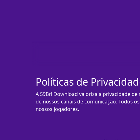
Políticas de Privacida
A 59Brl Download valoriza a privacidade de
de nossos canais de comunicação. Todos os 
nossos jogadores.