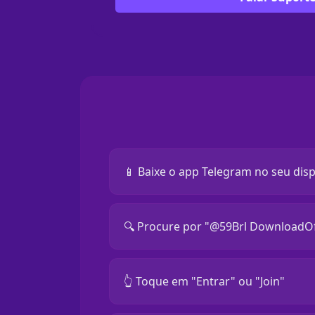
📱 Baixe o app Telegram no seu disp
🔍 Procure por "@59Brl DownloadOfi
👆 Toque em "Entrar" ou "Join"