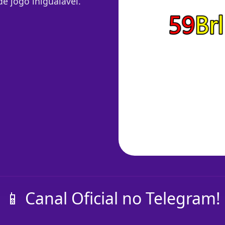
e jogo inigualável.
📱 Canal Oficial no Telegram!