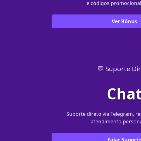
e códigos promocionai
Ver Bônus
💬 Suporte Di
Cha
Suporte direto via Telegram, r
atendimento persona
Falar Suport