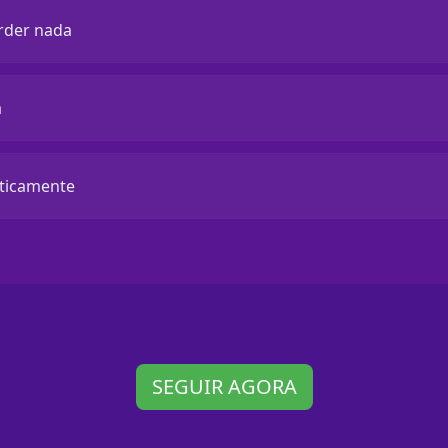
erder nada
a
aticamente
SEGUIR AGORA