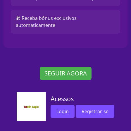
🎁 Receba bônus exclusivos
automaticamente
SEGUIR AGORA
Acessos
Login
Registrar-se