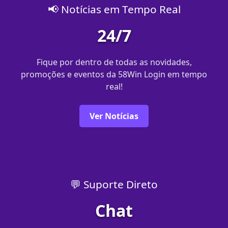
📢 Notícias em Tempo Real
24/7
Fique por dentro de todas as novidades,
promoções e eventos da 58Win Login em tempo
real!
Ver Notícias
💬 Suporte Direto
Chat