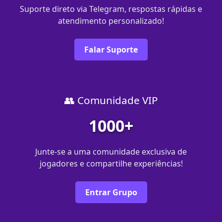
Suporte direto via Telegram, respostas rápidas e
atendimento personalizado!
Falar Suporte
👥 Comunidade VIP
1000+
Junte-se a uma comunidade exclusiva de
jogadores e compartilhe experiências!
Entrar Grupo