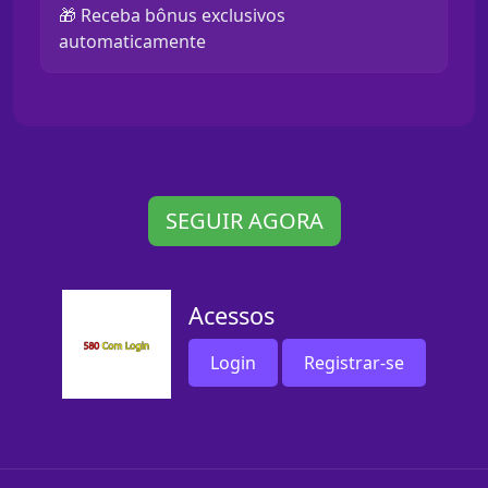
🎁 Receba bônus exclusivos
automaticamente
SEGUIR AGORA
Acessos
Login
Registrar-se