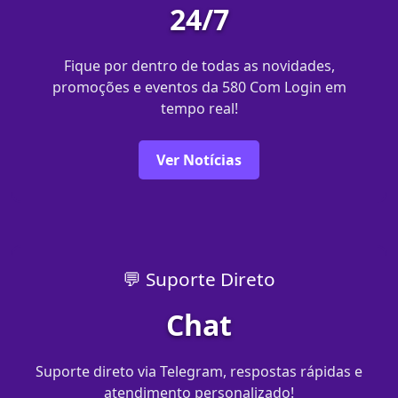
24/7
Fique por dentro de todas as novidades,
promoções e eventos da 580 Com Login em
tempo real!
Ver Notícias
💬 Suporte Direto
Chat
Suporte direto via Telegram, respostas rápidas e
atendimento personalizado!