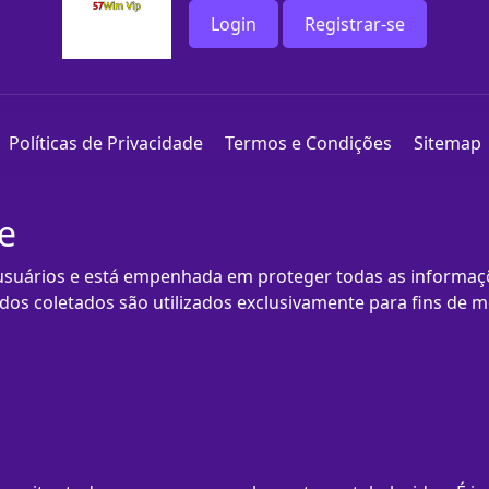
Login
Registrar-se
Políticas de Privacidade
Termos e Condições
Sitemap
de
 usuários e está empenhada em proteger todas as informaç
os coletados são utilizados exclusivamente para fins de m