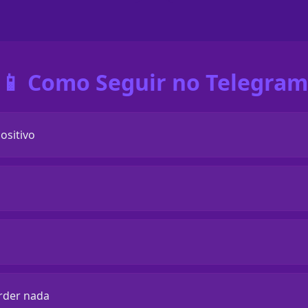
📱 Como Seguir no Telegram
ositivo
erder nada