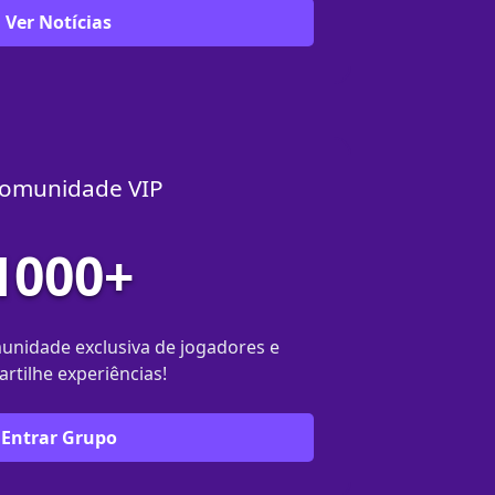
Ver Notícias
Comunidade VIP
1000+
unidade exclusiva de jogadores e
rtilhe experiências!
Entrar Grupo