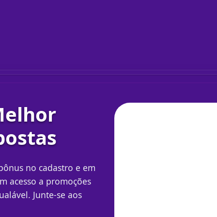
Melhor
postas
bônus no cadastro e em
em acesso a promoções
ualável. Junte-se aos