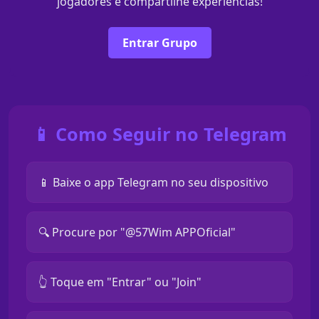
jogadores e compartilhe experiências!
Entrar Grupo
📱 Como Seguir no Telegram
📱 Baixe o app Telegram no seu dispositivo
🔍 Procure por "@57Wim APPOficial"
👆 Toque em "Entrar" ou "Join"