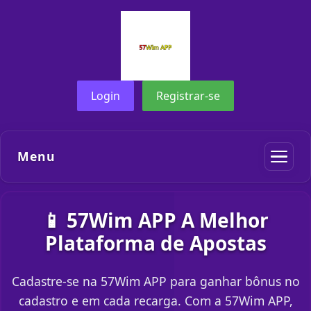
Login
Registrar-se
Menu
📱 57Wim APP A Melhor
Plataforma de Apostas
Cadastre-se na 57Wim APP para ganhar bônus no
cadastro e em cada recarga. Com a 57Wim APP,