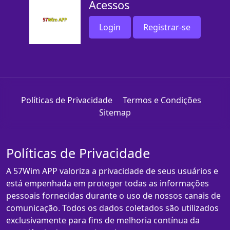
Acessos
Login
Registrar-se
Políticas de Privacidade
Termos e Condições
Sitemap
Políticas de Privacidade
A 57Wim APP valoriza a privacidade de seus usuários e
está empenhada em proteger todas as informações
pessoais fornecidas durante o uso de nossos canais de
comunicação. Todos os dados coletados são utilizados
exclusivamente para fins de melhoria contínua da