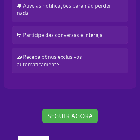
🔔 Ative as notificações para não perder
nada
💬 Participe das conversas e interaja
🎁 Receba bônus exclusivos
automaticamente
SEGUIR AGORA