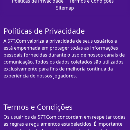
Políticas de Privacidade
Termos e Condições
Sitemap
Políticas de Privacidade
A 57T.Com valoriza a privacidade de seus usuários e
está empenhada em proteger todas as informações
pessoais fornecidas durante o uso de nossos canais de
comunicação. Todos os dados coletados são utilizados
exclusivamente para fins de melhoria contínua da
experiência de nossos jogadores.
Termos e Condições
Os usuários da 57T.Com concordam em respeitar todas
as regras e regulamentos estabelecidos. É importante