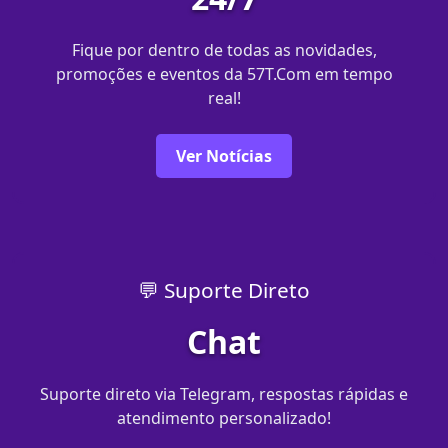
Fique por dentro de todas as novidades,
promoções e eventos da 57T.Com em tempo
real!
Ver Notícias
💬 Suporte Direto
Chat
Suporte direto via Telegram, respostas rápidas e
atendimento personalizado!