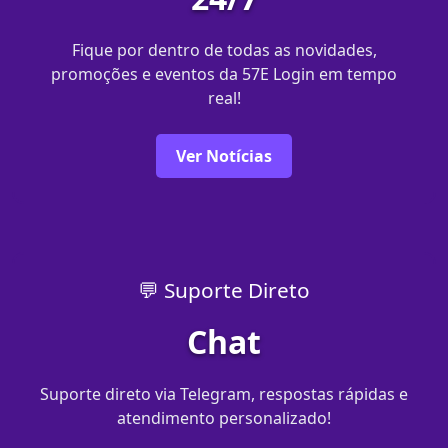
Fique por dentro de todas as novidades,
promoções e eventos da 57E Login em tempo
real!
Ver Notícias
💬 Suporte Direto
Chat
Suporte direto via Telegram, respostas rápidas e
atendimento personalizado!