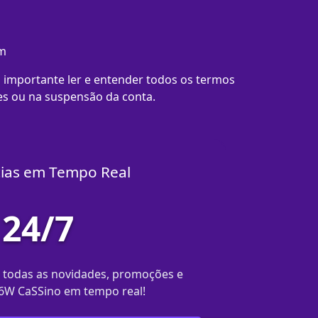
am
 importante ler e entender todos os termos
ões ou na suspensão da conta.
cias em Tempo Real
24/7
e todas as novidades, promoções e
6W CaSSino em tempo real!