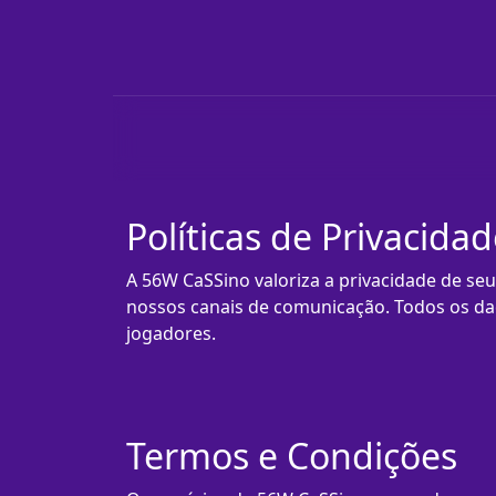
Políticas de Privacida
A 56W CaSSino valoriza a privacidade de se
nossos canais de comunicação. Todos os dad
jogadores.
Termos e Condições