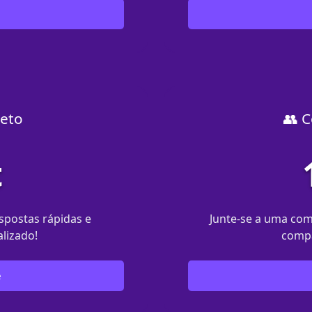
reto
👥 
t
espostas rápidas e
Junte-se a uma com
lizado!
compa
e