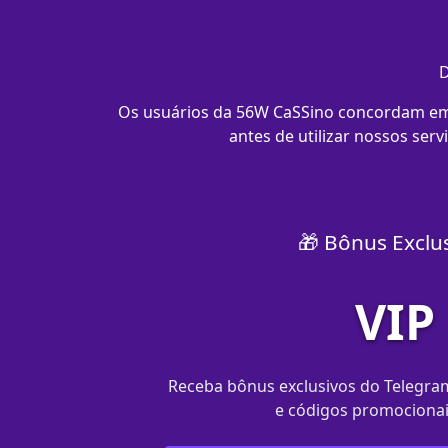
D
Os usuários da 56W CaSSino concordam em r
antes de utilizar nossos ser
🎁 Bônus Exclu
VIP
Receba bônus exclusivos do Telegra
e códigos promocionai