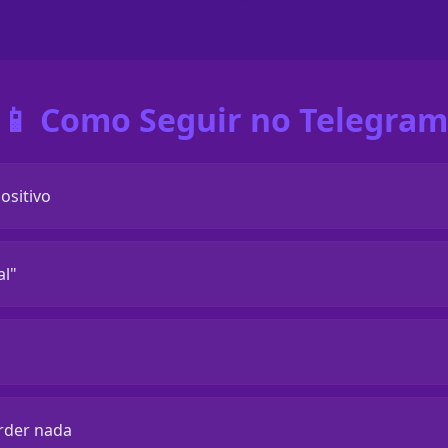
📱 Como Seguir no Telegram
ositivo
al"
erder nada