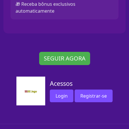
🎁 Receba bônus exclusivos
automaticamente
SEGUIR AGORA
Acessos
Login
Registrar-se