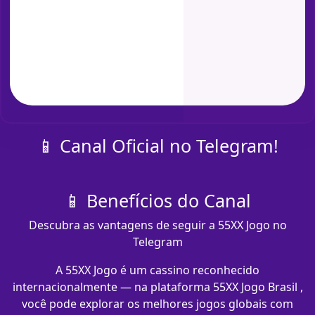
📱 Canal Oficial no Telegram!
📱 Benefícios do Canal
Descubra as vantagens de seguir a 55XX Jogo no
Telegram
A 55XX Jogo é um cassino reconhecido
internacionalmente — na plataforma 55XX Jogo Brasil ,
você pode explorar os melhores jogos globais com