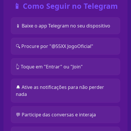
📱 Como Seguir no Telegram
📱 Baixe o app Telegram no seu dispositivo
🔍 Procure por "@55XX JogoOficial"
👆 Toque em "Entrar" ou "Join"
🔔 Ative as notificações para não perder
nada
💬 Participe das conversas e interaja