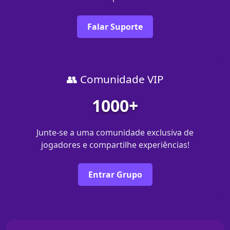
Falar Suporte
👥 Comunidade VIP
1000+
Junte-se a uma comunidade exclusiva de
jogadores e compartilhe experiências!
Entrar Grupo