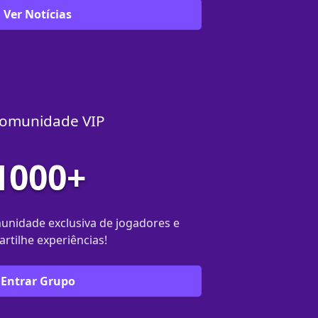
Ver Notícias
Comunidade VIP
1000+
unidade exclusiva de jogadores e
rtilhe experiências!
Entrar Grupo