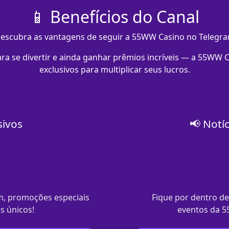
📱 Benefícios do Canal
escubra as vantagens de seguir a 55WW Casino no Telegr
ara se divertir e ainda ganhar prêmios incríveis — a 55W
exclusivos para multiplicar seus lucros.
sivos
📢 Notí
m, promoções especiais
Fique por dentro d
s únicos!
eventos da 5