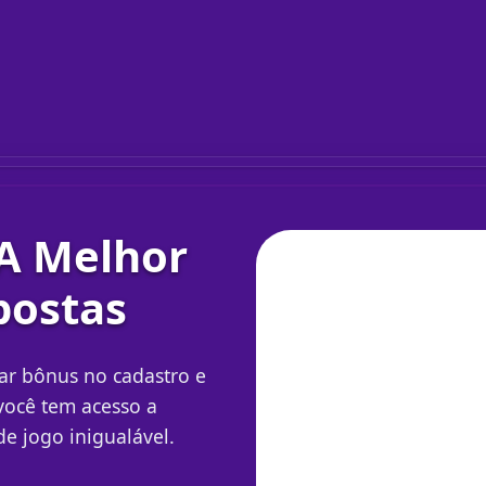
A Melhor
postas
ar bônus no cadastro e
você tem acesso a
e jogo inigualável.