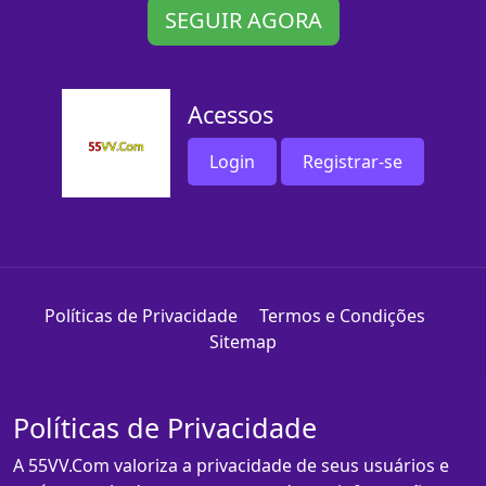
SEGUIR AGORA
Acessos
Login
Registrar-se
Políticas de Privacidade
Termos e Condições
Sitemap
Políticas de Privacidade
A 55VV.Com valoriza a privacidade de seus usuários e