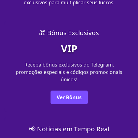
exclusivos para multiplicar seus lucros.
🎁 Bônus Exclusivos
VIP
Receba bônus exclusivos do Telegram,
promoções especiais e códigos promocionais
únicos!
Ver Bônus
📢 Notícias em Tempo Real