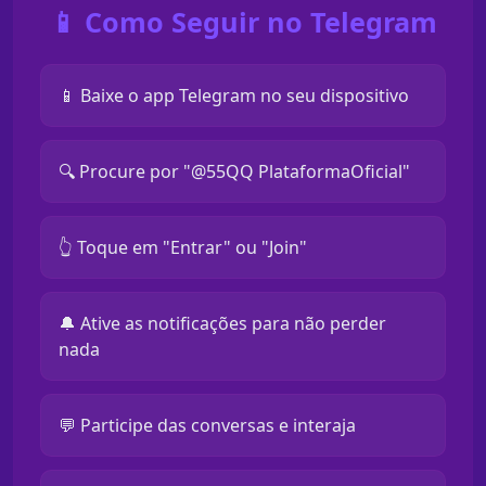
📱 Como Seguir no Telegram
📱 Baixe o app Telegram no seu dispositivo
🔍 Procure por "@55QQ PlataformaOficial"
👆 Toque em "Entrar" ou "Join"
🔔 Ative as notificações para não perder
nada
💬 Participe das conversas e interaja