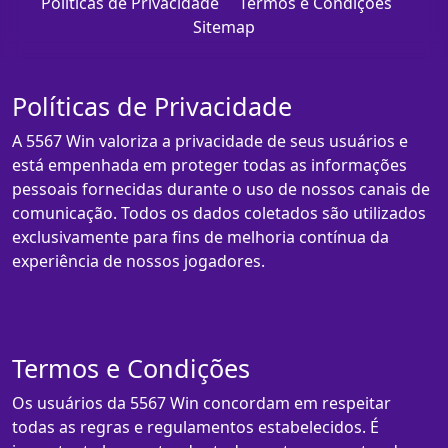
Políticas de Privacidade
Termos e Condições
Sitemap
Políticas de Privacidade
A 5567 Win valoriza a privacidade de seus usuários e
está empenhada em proteger todas as informações
pessoais fornecidas durante o uso de nossos canais de
comunicação. Todos os dados coletados são utilizados
exclusivamente para fins de melhoria contínua da
experiência de nossos jogadores.
Termos e Condições
Os usuários da 5567 Win concordam em respeitar
todas as regras e regulamentos estabelecidos. É