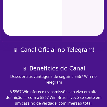
📱 Canal Oficial no Telegram!
📱 Benefícios do Canal
Descubra as vantagens de seguir a 5567 Win no
Telegram
A 5567 Win oferece transmissões ao vivo em alta
definição — com a 5567 Win Brasil , você se sente em
um cassino de verdade, com imersão total.