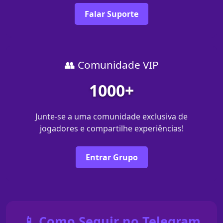
Falar Suporte
👥 Comunidade VIP
1000+
Junte-se a uma comunidade exclusiva de
jogadores e compartilhe experiências!
Entrar Grupo
📱 Como Seguir no Telegram