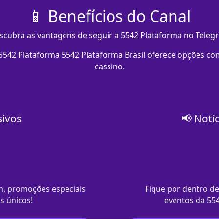
📱 Benefícios do Canal
scubra as vantagens de seguir a 5542 Plataforma no Teleg
542 Plataforma 5542 Plataforma Brasil oferece opções com
cassino.
sivos
📢 Notí
m, promoções especiais
Fique por dentro d
s únicos!
eventos da 55