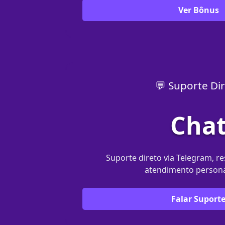
Ver Bônus
💬 Suporte Di
Cha
Suporte direto via Telegram, r
atendimento persona
Falar Suport