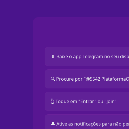
📱 Baixe o app Telegram no seu disp
🔍 Procure por "@5542 PlataformaOf
👆 Toque em "Entrar" ou "Join"
🔔 Ative as notificações para não p