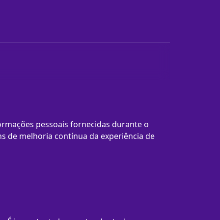
formações pessoais fornecidas durante o
ns de melhoria contínua da experiência de