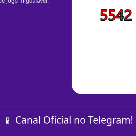
e jogo inigualável.
📱 Canal Oficial no Telegram!