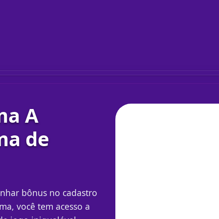
ma A
ma de
anhar bônus no cadastro
ma, você tem acesso a