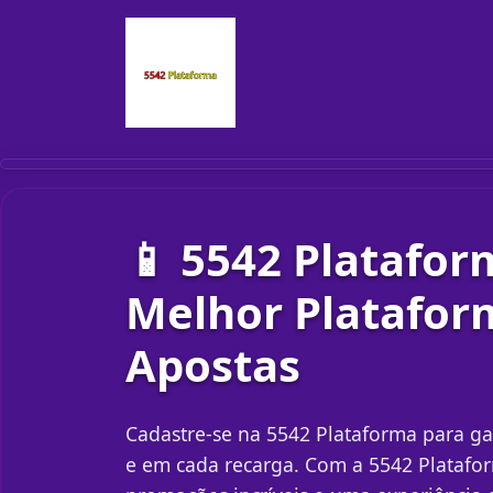
📱 5542 Platafor
Melhor Platafor
Apostas
Cadastre-se na 5542 Plataforma para g
e em cada recarga. Com a 5542 Platafor