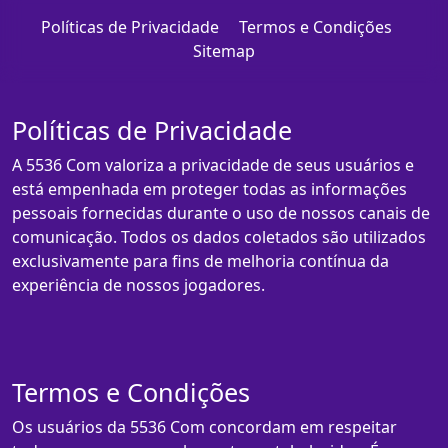
Políticas de Privacidade
Termos e Condições
Sitemap
Políticas de Privacidade
A 5536 Com valoriza a privacidade de seus usuários e
está empenhada em proteger todas as informações
pessoais fornecidas durante o uso de nossos canais de
comunicação. Todos os dados coletados são utilizados
exclusivamente para fins de melhoria contínua da
experiência de nossos jogadores.
Termos e Condições
Os usuários da 5536 Com concordam em respeitar