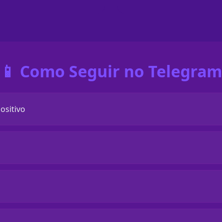
📱 Como Seguir no Telegram
ositivo