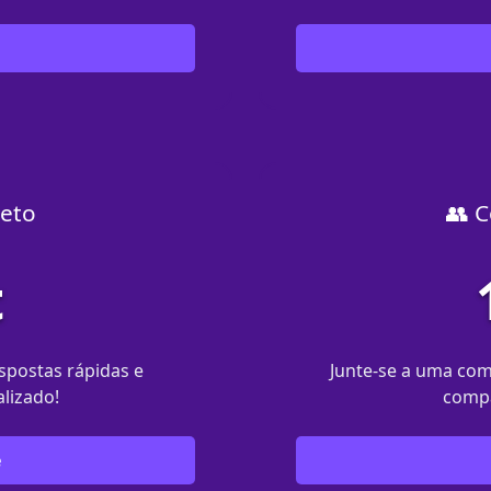
reto
👥 
t
espostas rápidas e
Junte-se a uma com
lizado!
compa
e