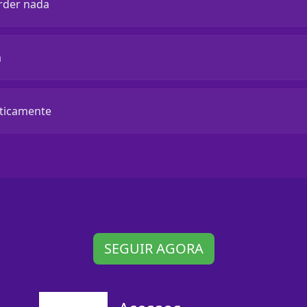
erder nada
a
aticamente
SEGUIR AGORA