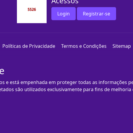
Acessos
Login
Registrar-se
Políticas de Privacidade
Termos e Condições
Sitemap
de
rios e está empenhada em proteger todas as informações p
tados são utilizados exclusivamente para fins de melhoria