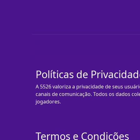
Políticas de Privacida
A 5526 valoriza a privacidade de seus usuá
canais de comunicação. Todos os dados cole
jogadores.
Termos e Condições