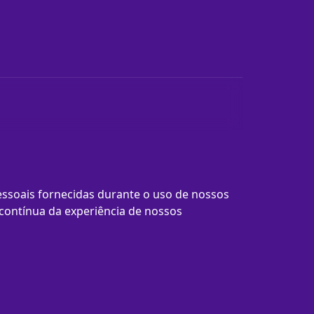
essoais fornecidas durante o uso de nossos
 contínua da experiência de nossos