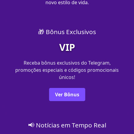
novo estilo de vida.
🎁 Bônus Exclusivos
VIP
Receba bônus exclusivos do Telegram,
promoções especiais e códigos promocionais
únicos!
Ver Bônus
📢 Notícias em Tempo Real