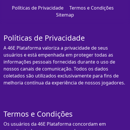
Políticas de Privacidade
Termos e Condições
Sitemap
Políticas de Privacidade
A 46E Plataforma valoriza a privacidade de seus
usuários e está empenhada em proteger todas as
informações pessoais fornecidas durante o uso de
nossos canais de comunicação. Todos os dados
coletados são utilizados exclusivamente para fins de
melhoria contínua da experiência de nossos jogadores.
Termos e Condições
Os usuários da 46E Plataforma concordam em