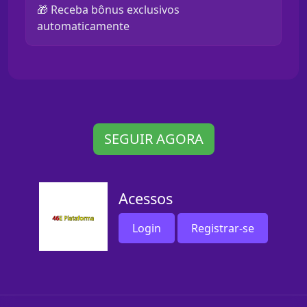
🎁 Receba bônus exclusivos
automaticamente
SEGUIR AGORA
Acessos
Login
Registrar-se