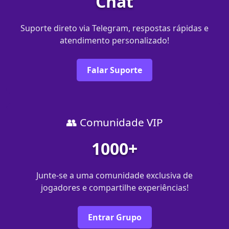
Chat
Suporte direto via Telegram, respostas rápidas e
atendimento personalizado!
Falar Suporte
👥 Comunidade VIP
1000+
Junte-se a uma comunidade exclusiva de
jogadores e compartilhe experiências!
Entrar Grupo