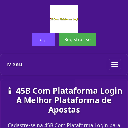
Login
Registrar-se
Menu
📱 45B Com Plataforma Login
A Melhor Plataforma de
Apostas
Cadastre-se na 45B Com Plataforma Login para