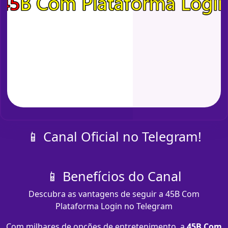
📱 Canal Oficial no Telegram!
📱 Benefícios do Canal
Descubra as vantagens de seguir a 45B Com
Plataforma Login no Telegram
Com milhares de opções de entretenimento, a
45B Com