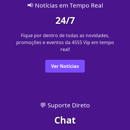
📢 Notícias em Tempo Real
24/7
Fique por dentro de todas as novidades,
promoções e eventos da 4555 Vip em tempo
real!
Ver Notícias
💬 Suporte Direto
Chat