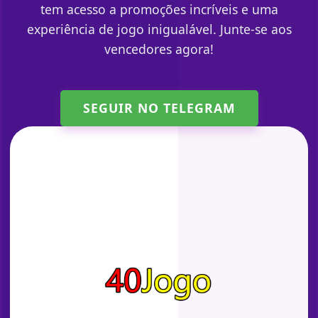
tem acesso a promoções incríveis e uma
experiência de jogo inigualável. Junte-se aos
vencedores agora!
SEGUIR NO TELEGRAM