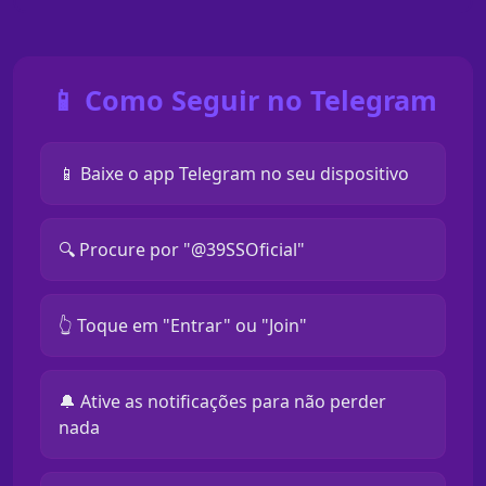
📱 Como Seguir no Telegram
📱 Baixe o app Telegram no seu dispositivo
🔍 Procure por "@39SSOficial"
👆 Toque em "Entrar" ou "Join"
🔔 Ative as notificações para não perder
nada