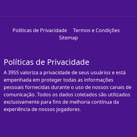
Políticas de Privacidade
Termos e Condições
Sitemap
Políticas de Privacidade
A 39SS valoriza a privacidade de seus usuários e está
empenhada em proteger todas as informações
pessoais fornecidas durante o uso de nossos canais de
comunicação. Todos os dados coletados são utilizados
exclusivamente para fins de melhoria contínua da
experiência de nossos jogadores.