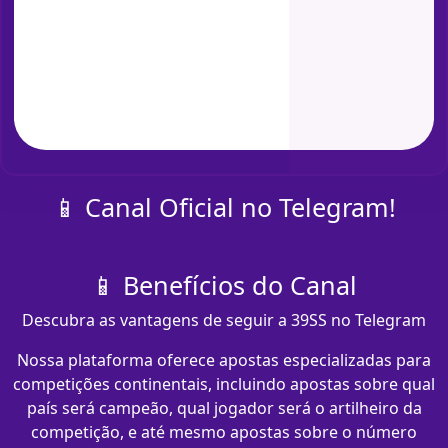
📱 Canal Oficial no Telegram!
📱 Benefícios do Canal
Descubra as vantagens de seguir a 39SS no Telegram
Nossa plataforma oferece apostas especializadas para
competições continentais, incluindo apostas sobre qual
país será campeão, qual jogador será o artilheiro da
competição, e até mesmo apostas sobre o número