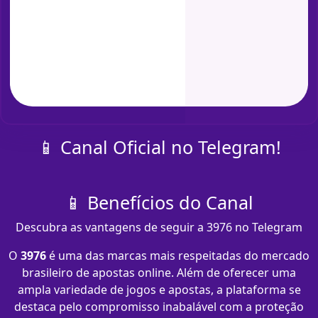
📱 Canal Oficial no Telegram!
📱 Benefícios do Canal
Descubra as vantagens de seguir a 3976 no Telegram
O
3976
é uma das marcas mais respeitadas do mercado
brasileiro de apostas online. Além de oferecer uma
ampla variedade de jogos e apostas, a plataforma se
destaca pelo compromisso inabalável com a proteção