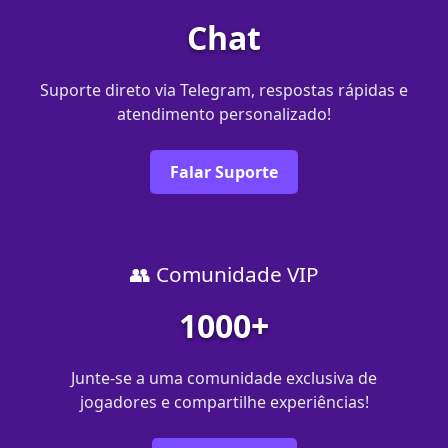
Chat
Suporte direto via Telegram, respostas rápidas e
atendimento personalizado!
Falar Suporte
👥 Comunidade VIP
1000+
Junte-se a uma comunidade exclusiva de
jogadores e compartilhe experiências!