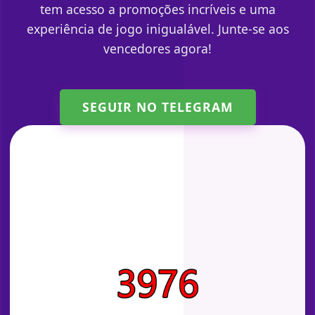
tem acesso a promoções incríveis e uma
experiência de jogo inigualável. Junte-se aos
vencedores agora!
SEGUIR NO TELEGRAM