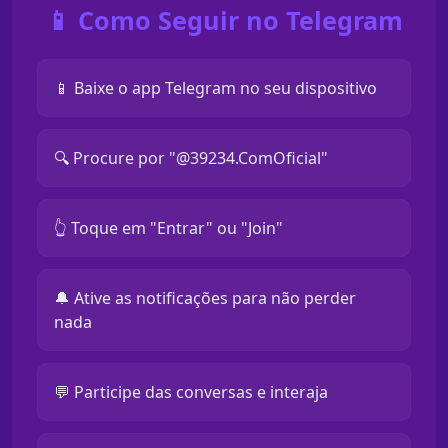
📱 Como Seguir no Telegram
📱 Baixe o app Telegram no seu dispositivo
🔍 Procure por "@39234.ComOficial"
👆 Toque em "Entrar" ou "Join"
🔔 Ative as notificações para não perder
nada
💬 Participe das conversas e interaja