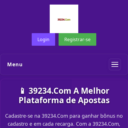
Login
Registrar-se
Menu
📱 39234.Com A Melhor
Plataforma de Apostas
Cadastre-se na 39234.Com para ganhar bônus no
cadastro e em cada recarga. Com a 39234.Com,