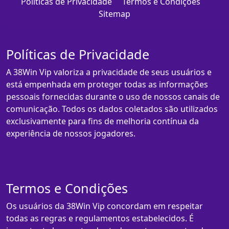
Políticas de Privacidade
Termos e Condições
Sitemap
Políticas de Privacidade
A 38Win Vip valoriza a privacidade de seus usuários e
está empenhada em proteger todas as informações
pessoais fornecidas durante o uso de nossos canais de
comunicação. Todos os dados coletados são utilizados
exclusivamente para fins de melhoria contínua da
experiência de nossos jogadores.
Termos e Condições
Os usuários da 38Win Vip concordam em respeitar
todas as regras e regulamentos estabelecidos. É