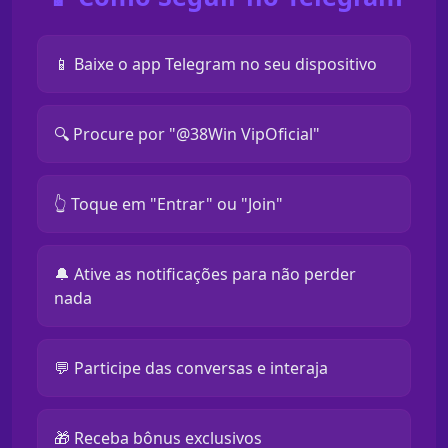
📱 Baixe o app Telegram no seu dispositivo
🔍 Procure por "@38Win VipOficial"
👆 Toque em "Entrar" ou "Join"
🔔 Ative as notificações para não perder
nada
💬 Participe das conversas e interaja
🎁 Receba bônus exclusivos