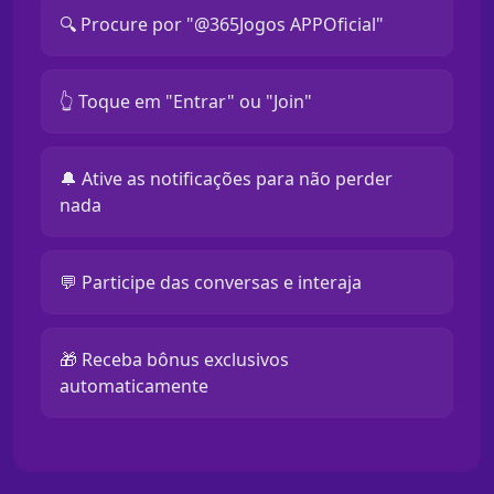
🔍 Procure por "@365Jogos APPOficial"
👆 Toque em "Entrar" ou "Join"
🔔 Ative as notificações para não perder
nada
💬 Participe das conversas e interaja
🎁 Receba bônus exclusivos
automaticamente