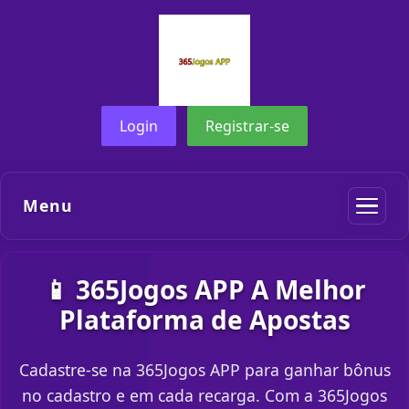
Login
Registrar-se
Menu
📱 365Jogos APP A Melhor
Plataforma de Apostas
Cadastre-se na 365Jogos APP para ganhar bônus
no cadastro e em cada recarga. Com a 365Jogos