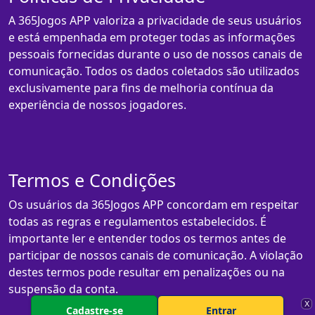
A 365Jogos APP valoriza a privacidade de seus usuários
e está empenhada em proteger todas as informações
pessoais fornecidas durante o uso de nossos canais de
comunicação. Todos os dados coletados são utilizados
exclusivamente para fins de melhoria contínua da
experiência de nossos jogadores.
Termos e Condições
Os usuários da 365Jogos APP concordam em respeitar
todas as regras e regulamentos estabelecidos. É
importante ler e entender todos os termos antes de
participar de nossos canais de comunicação. A violação
destes termos pode resultar em penalizações ou na
suspensão da conta.
X
Cadastre-se
Entrar