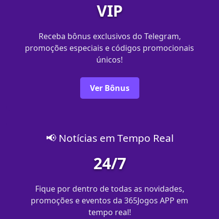
VIP
Receba bônus exclusivos do Telegram,
promoções especiais e códigos promocionais
únicos!
Ver Bônus
📢 Notícias em Tempo Real
24/7
Fique por dentro de todas as novidades,
promoções e eventos da 365Jogos APP em
tempo real!