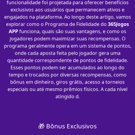
funcionalidade foi projetada para oferecer benefícios
exclusivos aos usuários que permanecem ativos e
engajados na plataforma. Ao longo deste artigo, vamos
explorar como o Programa de Fidelidade do
365Jogos
APP
funciona, quais são suas vantagens, e como os
jogadores podem maximizar suas recompensas. O
programa geralmente opera em um sistema de pontos,
onde cada aposta feita pelo jogador gera uma
quantidade correspondente de pontos de fidelidade.
Esses pontos podem ser acumulados ao longo do
tempo e trocados por diversas recompensas, como
bônus em dinheiro, giros grátis, acesso a torneios
especiais ou até mesmo prêmios físicos. A cada nível
atingido d.
🎁 Bônus Exclusivos