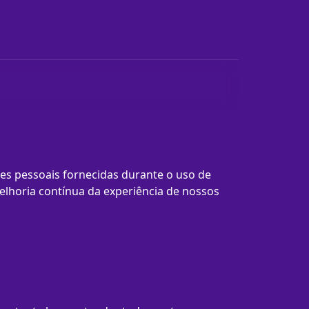
es pessoais fornecidas durante o uso de
elhoria contínua da experiência de nossos