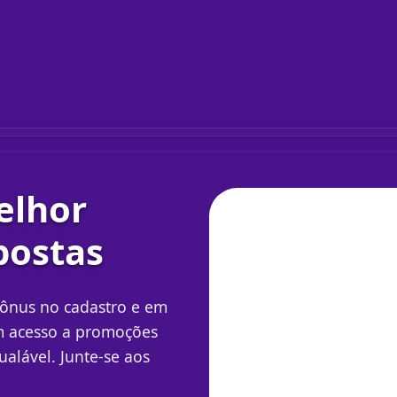
elhor
postas
bônus no cadastro e em
em acesso a promoções
ualável. Junte-se aos