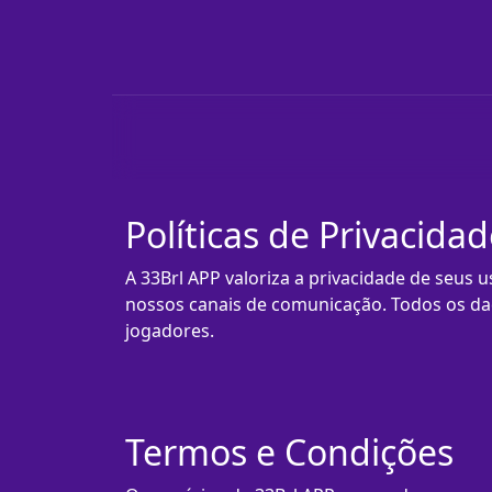
Políticas de Privacida
A 33Brl APP valoriza a privacidade de seus
nossos canais de comunicação. Todos os dad
jogadores.
Termos e Condições