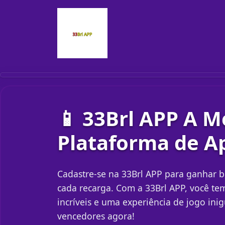
📱 33Brl APP A M
Plataforma de A
Cadastre-se na 33Brl APP para ganhar 
cada recarga. Com a 33Brl APP, você t
incríveis e uma experiência de jogo inig
vencedores agora!