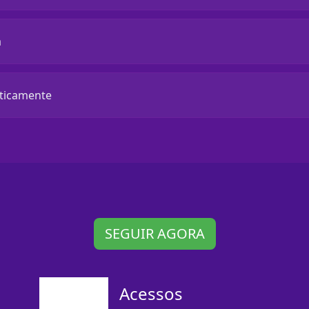
a
aticamente
SEGUIR AGORA
Acessos