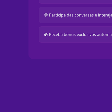
💬 Participe das conversas e interaj
🎁 Receba bônus exclusivos autom