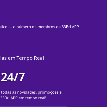
Asiático — o número de membros da 33Brl APP
cias em Tempo Real
24/7
e todas as novidades, promoções e
 33Brl APP em tempo real!